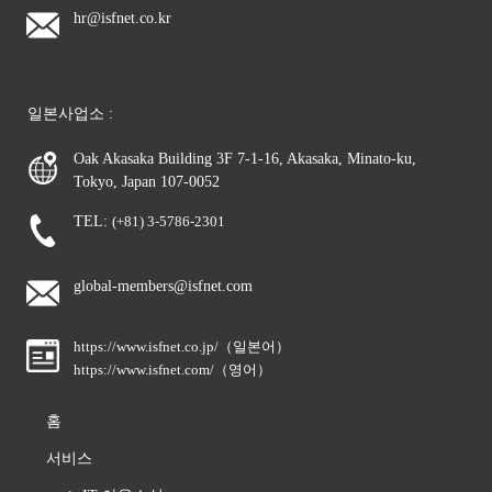
hr@isfnet.co.kr
일본사업소 :
Oak Akasaka Building 3F 7-1-16, Akasaka, Minato-ku,
Tokyo, Japan 107-0052
TEL:
(+81) 3-5786-2301
global-members@isfnet.com
https://www.isfnet.co.jp/（일본어）
https://www.isfnet.com/（영어）
홈
서비스